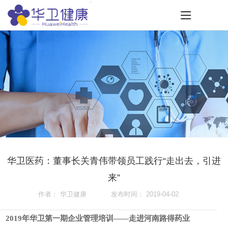
NEWS CENTER
华卫医药：董事长关青伟带领员工践行“走出去，引进
来”
公司新闻
作者： 华卫健康 发布时间： 2019-04-02
2019年华卫第一期企业管理培训——走进河南路得药业