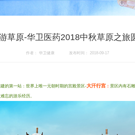
·游草原-华卫医药2018中秋草原之旅
作者： 华卫健康 发布时间： 2018-09-17
大汗行宫
团建的第一站：
世界上唯一元朝时期的宫殿
景区-
：
景区内有石雕
次难忘的游乐经历。