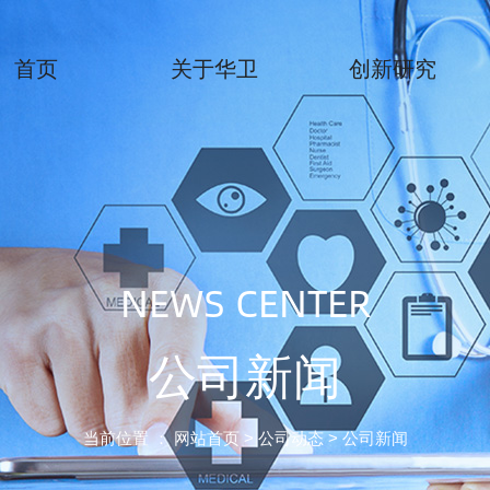
首页
关于华卫
创新研究
华卫介绍
研发介绍
企业愿景
创新管线
华卫优势
公司动态
NEWS CENTER
招贤纳士
联系我们
公司新闻
当前位置 ：
网站首页
> 公司动态 > 公司新闻