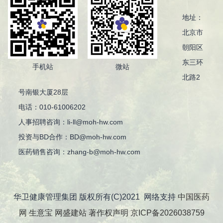
地址：
北京市
朝阳区
东三环
手机站
微站
北路2
号南银大厦28层
电话：010-61006202
人事招聘咨询：li-ll@moh-hw.com
投资与BD合作：BD@moh-hw.com
医药销售咨询：zhang-b@moh-hw.com
华卫健康管理集团 版权所有(C)2021
网络支持
中国医药
网
生意宝
网盛建站
著作权声明
京ICP备2026038759